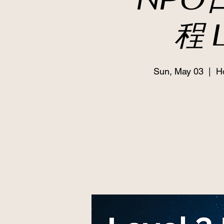
程 
Sun, May 03
  |  
H