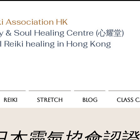
i Association HK
y & Soul Healing Centre (心耀堂)
al Reiki healing in Hong Kong
Reiki
Stretch
Blog
Class 
日本靈氣協會認