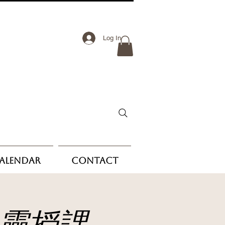
Log In
Calendar
Contact
證靈授課