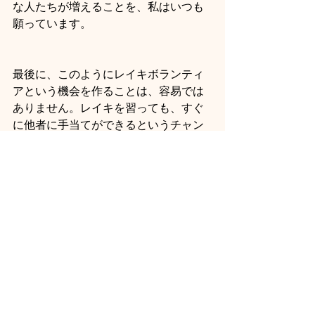
な人たちが増えることを、私はいつも
願っています。
最後に、このようにレイキボランティ
アという機会を作ることは、容易では
ありません。レイキを習っても、すぐ
に他者に手当てができるというチャン
スがある人は、それはとても恵まれて
いると思います。例えば、ご家族やご
友人に手当てをして差し上げる機会の
ある方はどうぞそのチャンスを大切に
活用してください。
このレイキボランティアの機会をくだ
さった、私のレイキ受講生でSik Sik 
Yuenで働くKirstyさんの手助けなしで
は、このような貴重な活動はできませ
んでした、またファンレイキ師範によ