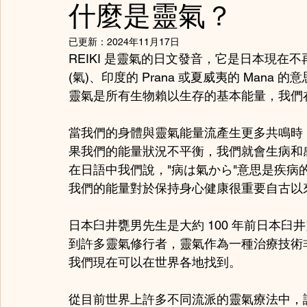
什麼是靈氣？
已更新：
2024年11月17日
REIKI 是靈氣的日文發音，它是日本現在不再
(氣)、印度的 Prana 或夏威夷的 Mana 的
靈氣是所有生物賴以生存的基本能量，我們
當我們的身體與靈氣能量流產生更多共鳴時
果我們的能量狀況不平衡，我們就會生病和
在日語中我們說，"病は氣から"意思是疾
我們的能量對於保持身心健康很重要自古以
日本臼井甕男先生是大約 100 年前日本
到許多靈氣修行者，靈氣作為一種治療技術非
我們現在可以在世界各地找到。
從目前世界上許多不同流派的靈氣療法中，