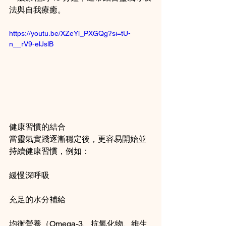
法與自我療癒。
https://youtu.be/XZeYl_PXGQg?si=tU-
n__rV9-elJslB
健康習慣的結合
當靈氣實踐逐漸穩定後，更容易開始並
持續健康習慣，例如：
緩慢深呼吸
充足的水分補給
均衡營養（Omega-3、抗氧化物、維生