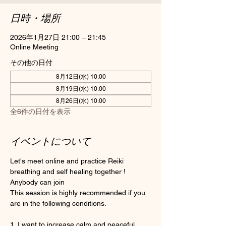
日時・場所
2026年1月27日 21:00 – 21:45
Online Meeting
その他の日付
8月12日(水) 10:00
8月19日(水) 10:00
8月26日(水) 10:00
全6件の日付を表示
イベントについて
Let's meet online and practice Reiki 
breathing and self healing together ! 
Anybody can join 
This session is highly recommended if you 
are in the following conditions.
1. I want to increase calm and peaceful 