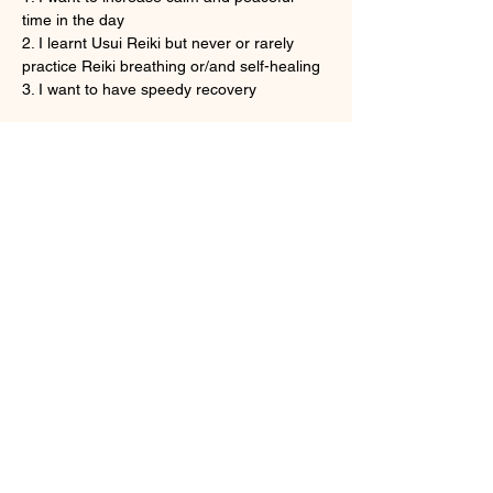
time in the day
2. I learnt Usui Reiki but never or rarely 
practice Reiki breathing or/and self-healing
3. I want to have speedy recovery
さらに表示
チケット詳細
販売終了
チケットの種類
Onine Reiki Recovery
詳細を見る
価格
HK$160.00