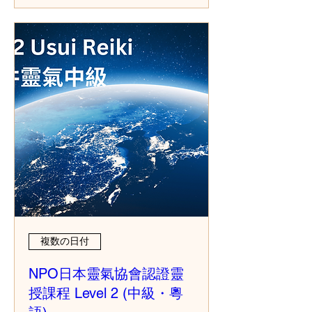
複数の日付
NPO日本靈氣協會認證靈
授課程 Level 2 (中級・粵