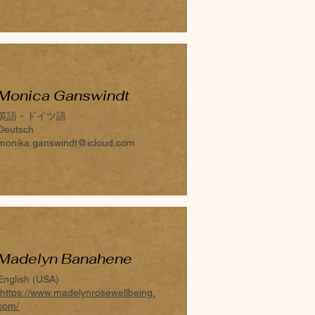
Monica Ganswindt
英語・ドイツ語
Deutsch
monika.ganswindt@icloud.com
Madelyn Banahene
English (USA)
https://www.madelynrosewellbeing.
com/