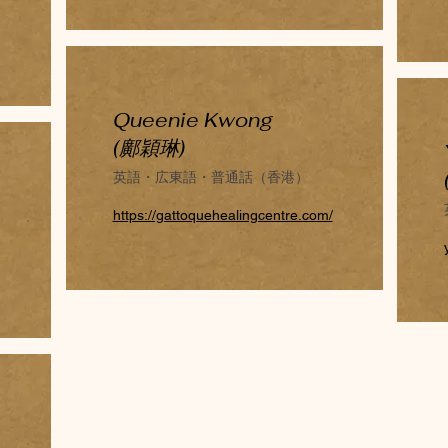
Queenie Kwong
(鄺穎琳)
英語・広東語・普通話（香港）
https://gattoquehealingcentre.com/