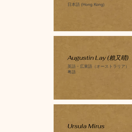
日本語 (Hong Kong)
Augustin Lay (賴又晴)
英語・広東語（オーストラリア）
​粤語
​Ursula Mirus