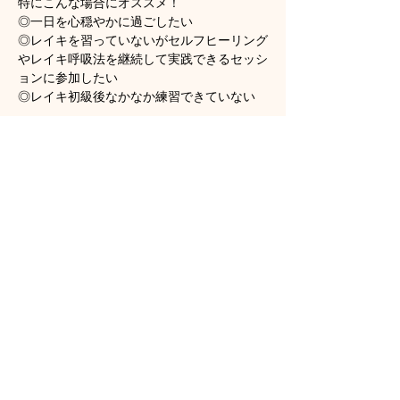
特にこんな場合にオススメ！
◎一日を心穏やかに過ごしたい
◎レイキを習っていないがセルフヒーリング
やレイキ呼吸法を継続して実践できるセッシ
ョンに参加したい
◎レイキ初級後なかなか練習できていない
さらに表示
チケット詳細
販売終了
チケットの種類
オンラインレイキリカバリー
詳細を見る
価格
HK$160.00