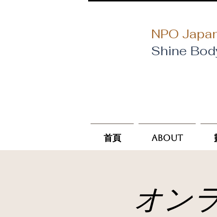
NPO Japan
Shine Bod
首頁
About
オン