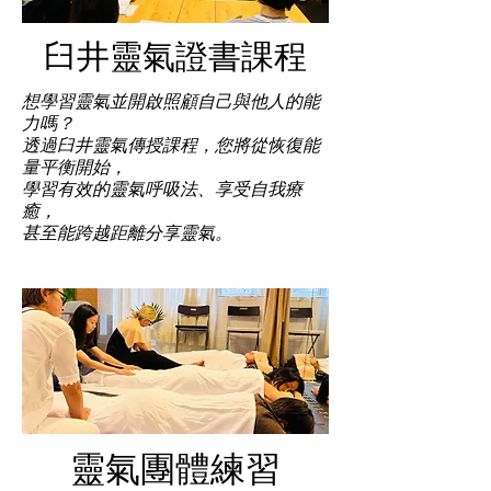
臼井靈氣證書課程
想學習靈氣並開啟照顧自己與他人的能
力嗎？
透過臼井靈氣傳授課程，您將從恢復能
量平衡開始，
學習有效的靈氣呼吸法、享受自我療
癒，
甚至能跨越距離分享靈氣。
靈氣團體練習