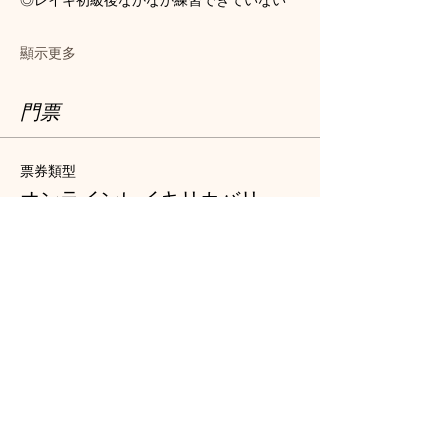
顯示更多
門票
票券類型
オンラインレイキリカバリー
銷售結束
8月23日 19:31
更多資訊
價格
HK$160.00
數量