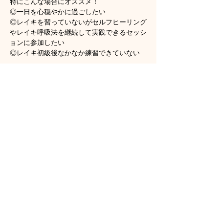
特にこんな場合にオススメ！
◎一日を心穏やかに過ごしたい
◎レイキを習っていないがセルフヒーリング
やレイキ呼吸法を継続して実践できるセッシ
ョンに参加したい
◎レイキ初級後なかなか練習できていない
さらに表示
チケット詳細
販売終了
チケットの種類
オンラインレイキリカバリー
詳細を見る
価格
HK$160.00