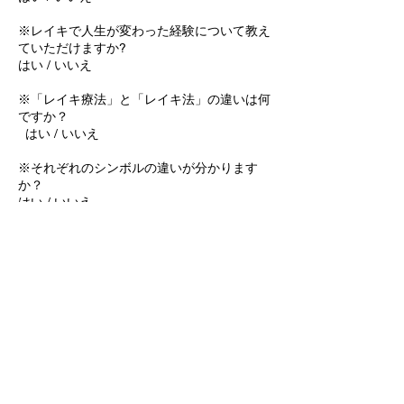
※レイキで人生が変わった経験について教え
ていただけますか?
はい / いいえ
※「レイキ療法」と「レイキ法」の違いは何
ですか？
はい / いいえ
※それぞれのシンボルの違いが分かります
か？
はい / いいえ
※レイキ講師になったらレイキを習いたいと
言われた人は3人以上いますか？
はい / いいえ
※レイキの特徴 11 個のうち 5 個をすぐに答
えられますか?
はい / いいえ
※アチューンメントコースの後、グループレ
イキ練習セッション（レイキティーチャート