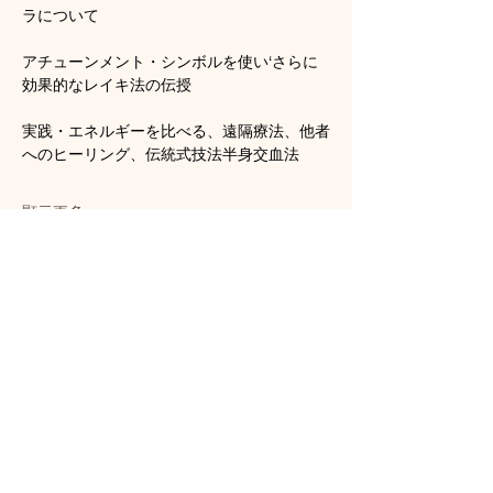
ラについて
アチューンメント・シンボルを使い‘さらに
効果的なレイキ法の伝授
実践・エネルギーを比べる、遠隔療法、他者
へのヒーリング、伝統式技法半身交血法
顯示更多
門票
銷售已完結
票券類型
臼井レイキ中級（日本語）
更多資訊