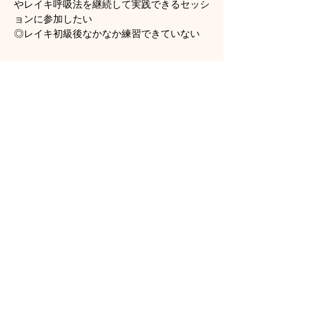
やレイキ呼吸法を継続して実践できるセッシ
ョンに参加したい
◎レイキ初級後なかなか練習できていない
顯示更多
門票
銷售已完結
票券類型
オンラインレイキリカバリー
更多資訊
價格
HK$160.00