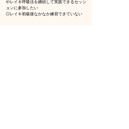
やレイキ呼吸法を継続して実践できるセッシ
ョンに参加したい
◎レイキ初級後なかなか練習できていない
顯示更多
門票
銷售已完結
票券類型
オンラインレイキリカバリー
更多資訊
價格
HK$160.00