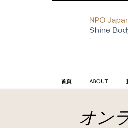
NPO Japan
Shine Bod
首頁
About
オン