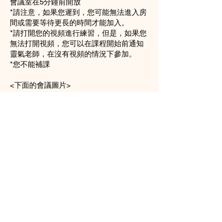
會議室在5分鐘前開放
*請注意，如果您遲到，您可能無法進入房
間或需要等待更長的時間才能加入。
*請打開您的視頻進行練習，但是，如果您
無法打開視頻，您可以在課程開始前通知
靈氣老師，在沒有視頻的情況下參加。
*您不能補課
<下面的會議圖片>
ジャパンコースお申込み