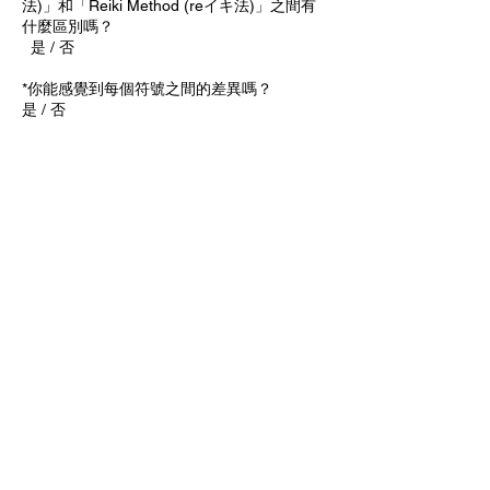
法)」和「Reiki Method (reイキ法)」之間有
什麼區別嗎？
是 / 否
*你能感覺到每個符號之間的差異嗎？
是 / 否
*是否有超過 3 個人告訴您，如果您成為靈氣
老師，他們想向您學習靈氣？
是 / 否
*您能快速回答 11 個靈氣功能中的 5 個嗎？
是 / 否
*在您的點化課程之後，您是否參加過團體靈
氣練習課程（在靈氣師培訓之前總共 6 次是
理想的）？
是 / 否
報名筆試
© Shine Body & Soul Healing Centre | Japan Reiki
Association Hong Kong chapter