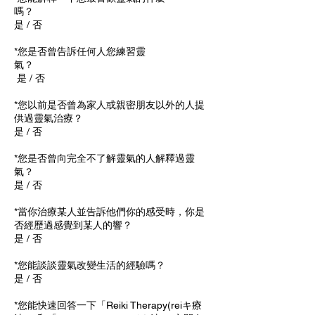
嗎？
是 / 否
*您是否曾告訴任何人您練習靈
氣？
是 / 否
*您以前是否曾為家人或親密朋友以外的人提
供過靈氣治療？
是 / 否
*您是否曾向完全不了解靈氣的人解釋過靈
氣？
是 / 否
*當你治療某人並告訴他們你的感受時，你是
否經歷過感覺到某人的響？
是 / 否
*您能談談靈氣改變生活的經驗嗎？
是 / 否
*您能快速回答一下「Reiki Therapy(reiキ療