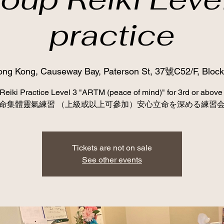
practice
ng Kong, Causeway Bay, Paterson St, 37號C52/F, Block
Reiki Practice Level 3 "ARTM (peace of mind)" for 3rd or ab
命集體靈氣練習 （上級或以上可參加）安心立命を深める練習
Tickets are not on sale
See other events