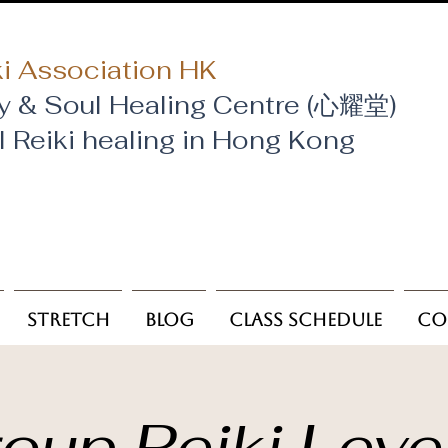
i Association HK
y & Soul Healing Centre (心耀堂)
al Reiki healing in Hong Kong
Stretch
Blog
Class Schedule
Co
oup Reiki Leve