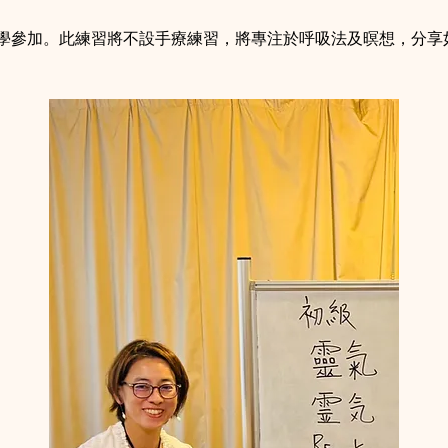
學參加。此練習將不設手療練習，將專注於呼吸法及暝想，分享