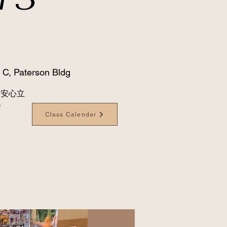
 C, Paterson Bldg
ove 安心立
会
Class Calendar