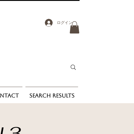
ログイン
ntact
Search Results
l 3