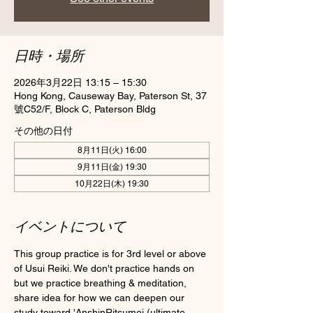
日時・場所
2026年3月22日 13:15 – 15:30
Hong Kong, Causeway Bay, Paterson St, 37
號C52/F, Block C, Paterson Bldg
その他の日付
8月11日(火) 16:00
9月11日(金) 19:30
10月22日(木) 19:30
イベントについて
This group practice is for 3rd level or above 
of Usui Reiki. We don't practice hands on 
but we practice breathing & meditation, 
share idea for how we can deepen our 
study toward 'AnshinRitsumei (ultimate 