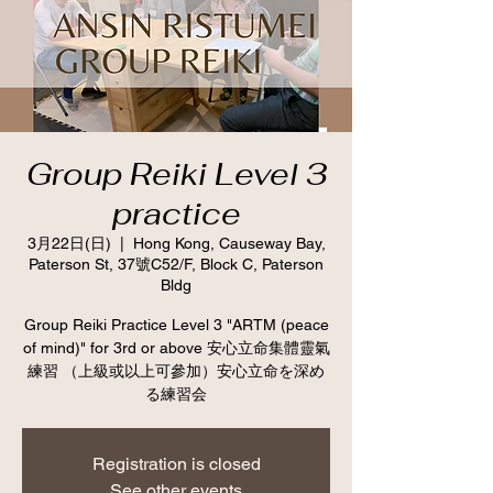
Group Reiki Level 3
practice
3月22日(日)
  |  
Hong Kong, Causeway Bay,
Paterson St, 37號C52/F, Block C, Paterson
Bldg
Group Reiki Practice Level 3 "ARTM (peace
of mind)" for 3rd or above 安心立命集體靈氣
練習 （上級或以上可參加）安心立命を深め
る練習会
Registration is closed
See other events