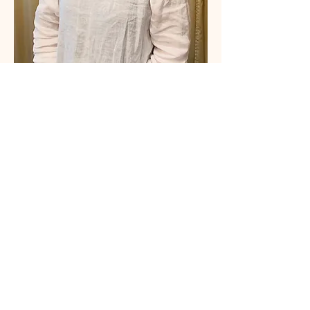
Fun Lee 臼井靈氣導師
さらに表示
チケット詳細
販売終了
チケットの種類
NPO日本靈氣協會認證靈授課
程 Level 2 (中級・粵語