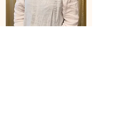
Fun Lee 臼井靈氣導師
さらに表示
チケット詳細
販売終了
チケットの種類
NPO日本靈氣協會認證靈授課
程 Level 2 (中級・粵語