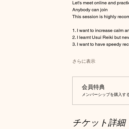
Let's meet online and practi
Anybody can join 
This session is highly recom
1. I want to increase calm a
2. I learnt Usui Reiki but ne
3. I want to have speedy re
さらに表示
会員特典
メンバーシップを購入する
チケット詳細