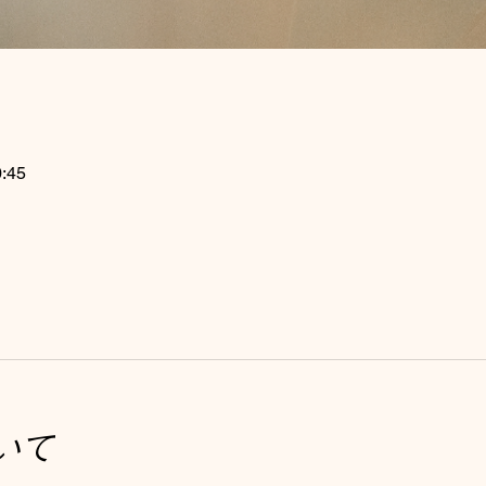
:45
いて