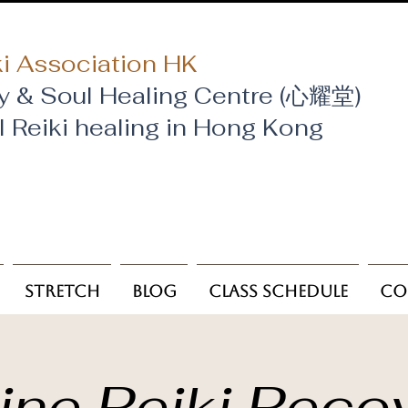
i Association HK
y & Soul Healing Centre (心耀堂)
al Reiki healing in Hong Kong
Stretch
Blog
Class Schedule
Co
ine Reiki Reco