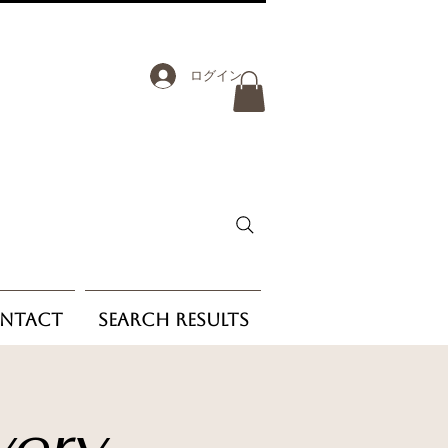
ログイン
ntact
Search Results
very