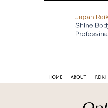
Japan Reik
Shine Bod
​Professin
Home
About
Reiki
Onl