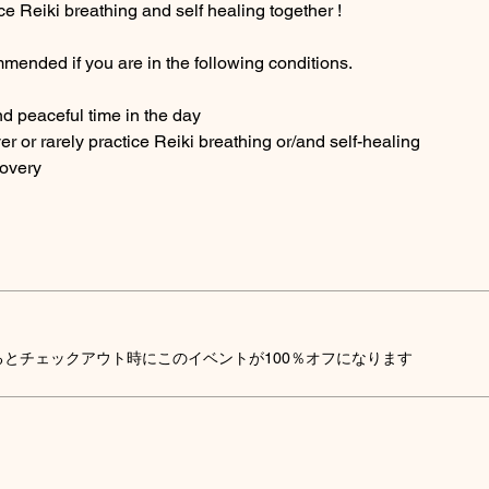
ce Reiki breathing and self healing together ! 
mended if you are in the following conditions.
nd peaceful time in the day
ver or rarely practice Reiki breathing or/and self-healing
covery
とチェックアウト時にこのイベントが100％オフになります