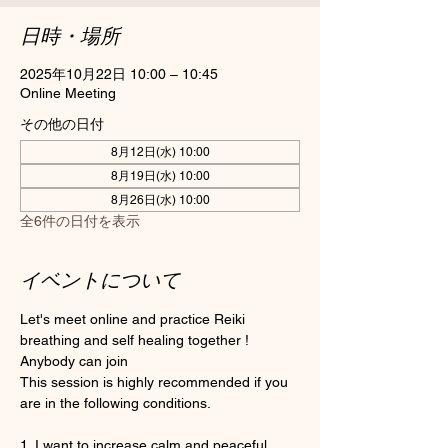
日時・場所
2025年10月22日 10:00 – 10:45
Online Meeting
その他の日付
8月12日(水) 10:00
8月19日(水) 10:00
8月26日(水) 10:00
全6件の日付を表示
イベントについて
Let's meet online and practice Reiki 
breathing and self healing together ! 
Anybody can join 
This session is highly recommended if you 
are in the following conditions.
1. I want to increase calm and peaceful 