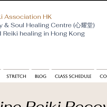
i Association HK
y & Soul Healing Centre (心耀堂)
al Reiki healing in Hong Kong
Stretch
Blog
Class Schedule
Co
ine Reiki Reco