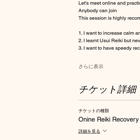
Let's meet online and practi
Anybody can join 
This session is highly recom
1. I want to increase calm a
2. I learnt Usui Reiki but ne
3. I want to have speedy re
さらに表示
チケット詳細
チケットの種類
Onine Reiki Recovery
詳細を見る