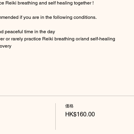
ce Reiki breathing and self healing together ! 
mended if you are in the following conditions.
nd peaceful time in the day
ver or rarely practice Reiki breathing or/and self-healing
covery
価格
HK$160.00