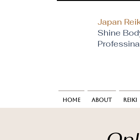
Japan Reik
Shine Bod
​Professin
Home
About
Reiki
Onl