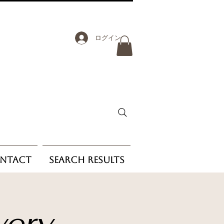
ログイン
ntact
Search Results
very