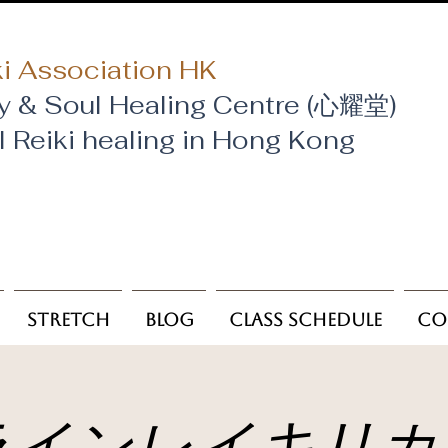
i Association HK
y & Soul Healing Centre (心耀堂)
al Reiki healing in Hong Kong
Stretch
Blog
Class Schedule
Co
ラインレイキリカ