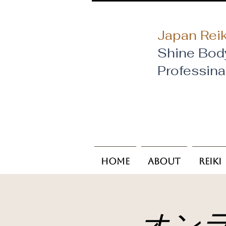
Japan Reik
Shine Bod
​Professin
Home
About
Reiki
オン