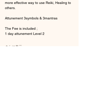
more effective way to use Reiki, Healing to 
others.
Attunement 3symbols & 3mantras
The Fee is included ;
1 day attunement Level 2
さらに表示
チケット詳細
販売終了
チケットの種類
Usui Reiki Attunement Level 2
詳細を見る
価格