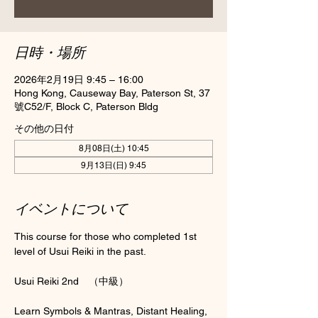
日時・場所
2026年2月19日 9:45 – 16:00
Hong Kong, Causeway Bay, Paterson St, 37
號C52/F, Block C, Paterson Bldg
その他の日付
8月08日(土) 10:45
9月13日(日) 9:45
イベントについて
This course for those who completed 1st 
level of Usui Reiki in the past.
Usui Reiki 2nd　（中級）
Learn Symbols & Mantras, Distant Healing, 