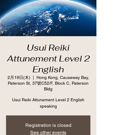
Usui Reiki
Attunement Level 2
English
2月19日(木)
  |  
Hong Kong, Causeway Bay,
Paterson St, 37號C52/F, Block C, Paterson
Bldg
Usui Reiki Attunement Level 2 English
speaking
Registration is closed
See other events