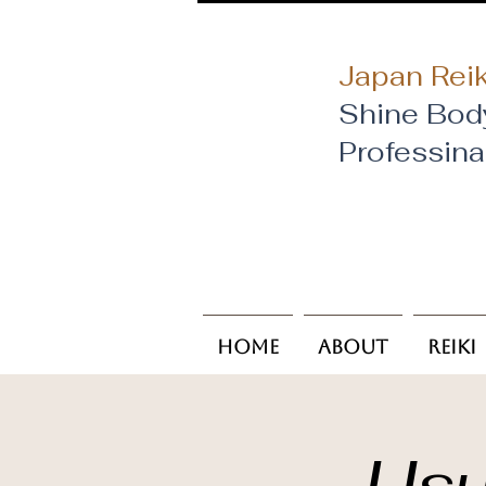
Japan Reik
Shine Bod
​Professin
Home
About
Reiki
Usu