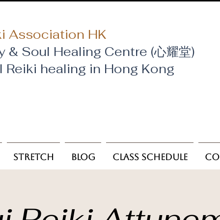
i Association HK
y & Soul Healing Centre (心耀堂)
al Reiki healing in Hong Kong
Stretch
Blog
Class Schedule
Co
i Reiki Attune