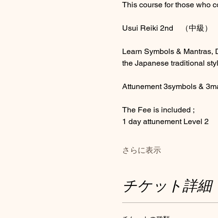
This course for those who co
Usui Reiki 2nd　（中級）
Learn Symbols & Mantras, Di
the Japanese traditional sty
Attunement 3symbols & 3m
The Fee is included ;
1 day attunement Level 2
さらに表示
チケット詳細