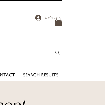
ログイン
ntact
Search Results
ment