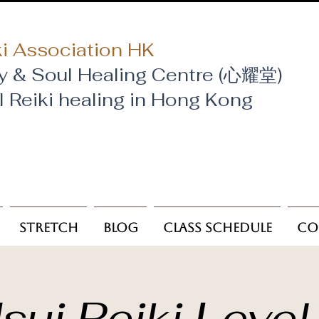
i Association HK
y & Soul Healing Centre (心耀堂)
al Reiki healing in Hong Kong
Stretch
Blog
Class Schedule
Co
sui Reiki Level