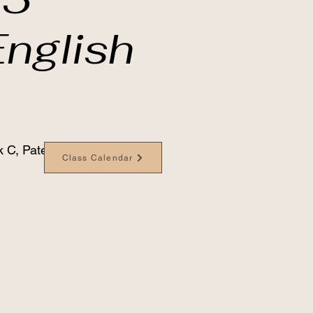
nglish
 C, Paterson Bldg
Class Calendar