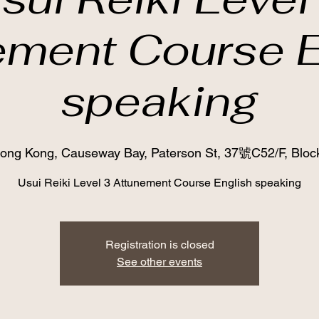
ement Course E
speaking
ong Kong, Causeway Bay, Paterson St, 37號C52/F, Block
Usui Reiki Level 3 Attunement Course English speaking
Registration is closed
See other events