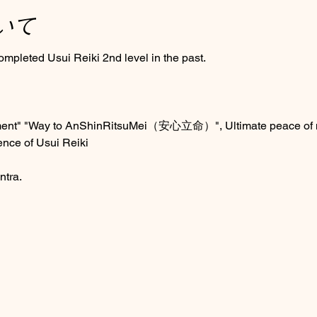
いて
ompleted Usui Reiki 2nd level in the past.
ment" "Way to AnShinRitsuMei（安心立命）", Ultimate peace of mi
ence of Usui Reiki 
ntra.