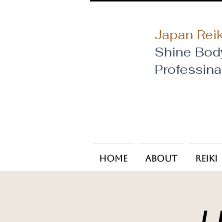
Japan Reik
Shine Bod
​Professin
Home
About
Reiki
U