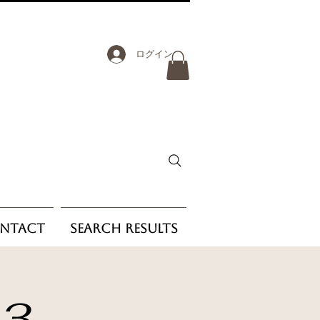
ログイン
ntact
Search Results
 3