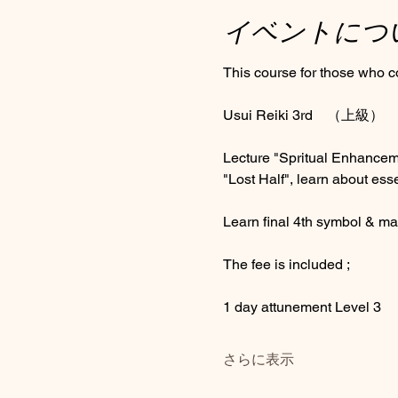
イベントにつ
This course for those who c
Usui Reiki 3rd　（上級）
Lecture "Spritual Enhance
"Lost Half", learn about ess
Learn final 4th symbol & ma
The fee is included ; 
1 day attunement Level 3
さらに表示