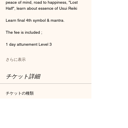
peace of mind, road to happiness, "Lost 
Half", learn about essence of Usui Reiki 
Learn final 4th symbol & mantra.
The fee is included ; 
1 day attunement Level 3
さらに表示
チケット詳細
チケットの種類
Usui Reiki Attunement Level 3
セール終了
8月13日 19:30
詳細を見る