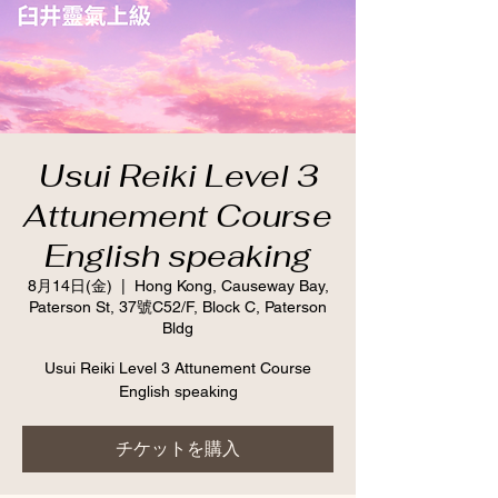
Usui Reiki Level 3
Attunement Course
English speaking
8月14日(金)
  |  
Hong Kong, Causeway Bay,
Paterson St, 37號C52/F, Block C, Paterson
Bldg
Usui Reiki Level 3 Attunement Course
English speaking
チケットを購入