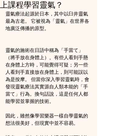
上課程學習靈氣？
靈氣療法起源於日本，其中以臼井靈氣
最為古老。 它被視為「靈氣」在世界各
地廣泛傳播的原型。
靈氣的施術在日語中稱為「手當て」
（將手放在身體上）。有些人看到手懸
在身體上方時，可能覺得可疑；另一些
人看到手直接放在身體上，則可能誤以
為是按摩。 但當你深入學習靈氣時，會
發現靈氣療法其實源自人類本能的「手
當て」行為。換句話說，這是任何人都
能學習並掌握的技術。
因此，雖然像學習樂器一樣自學靈氣的
想法很美好，但現實中並不容易。