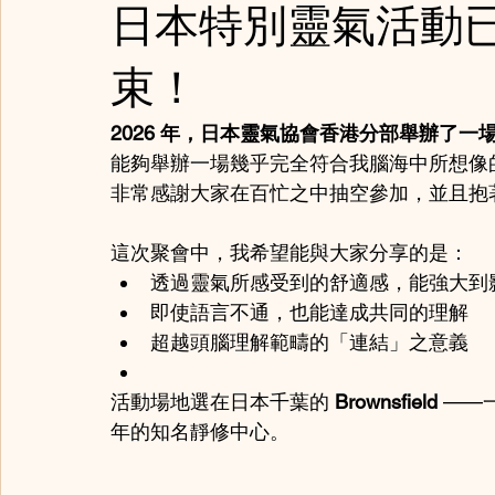
日本特別靈氣活動
束！
2026 年，日本靈氣協會香港分部舉辦了
能夠舉辦一場幾乎完全符合我腦海中所想像
非常感謝大家在百忙之中抽空參加，並且抱
這次聚會中，我希望能與大家分享的是：
透過靈氣所感受到的舒適感，能強大到
即使語言不通，也能達成共同的理解
超越頭腦理解範疇的「連結」之意義
活動場地選在日本千葉的 
Brownsfield
 ——
年的知名靜修中心。