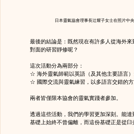
日本靈氣協會理事長辻耀子女士在照片中
最後的結論是：既然現在有許多人從海外來
對面的研習靜修呢？
這次活動分為兩部分：
☆ 海外靈氣師範以英語（及其他主要語言）
☆ 國際交流與靈氣練習，以多語言交錯的
兩者皆僅限本協會的靈氣實踐者參加。
透過這些活動，我們的學習更加深刻。能達
基礎上始終不曾偏離，而這份基礎正是從臼