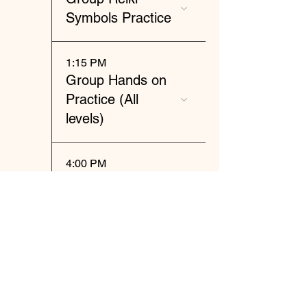
Symbols Practice
1:15 PM
Group Hands on
Practice (All
levels)
4:00 PM
Japanese style
Hands technique
practice (Level 3
or above)
23
9:45 AM
NPO日本靈氣協