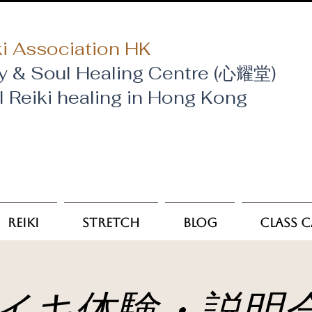
i Association HK
y & Soul Healing Centre (心耀堂)
al Reiki healing in Hong Kong
Reiki
Stretch
Blog
Class 
イキ体験・説明