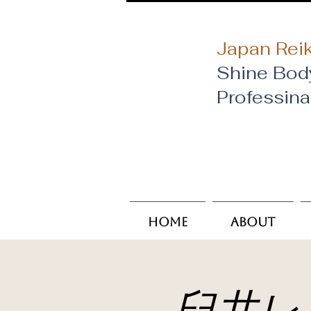
Japan Reik
Shine Bod
​Professin
Home
About
臼井レ