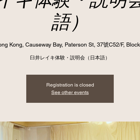
語）
ng Kong, Causeway Bay, Paterson St, 37號C52/F, Block
臼井レイキ体験・説明会（日本語）
Registration is closed
See other events