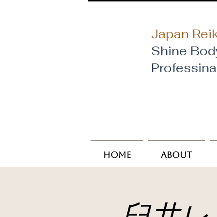
Japan Reik
Shine Bod
​Professin
Home
About
臼井レ