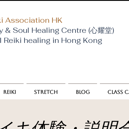
i Association HK
y & Soul Healing Centre (心耀堂)
al Reiki healing in Hong Kong
Reiki
Stretch
Blog
Class 
イキ体験・説明