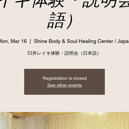
語）
Mon, Mar 16
  |  
Shine Body & Soul Healing Center / Jap
臼井レイキ体験・説明会（日本語）
Registration is closed
See other events