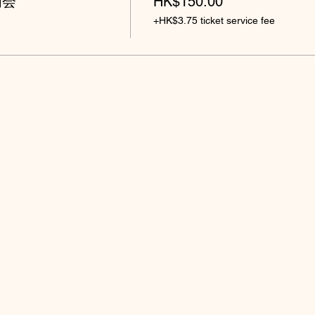
明会
HK$150.00
+HK$3.75 ticket service fee