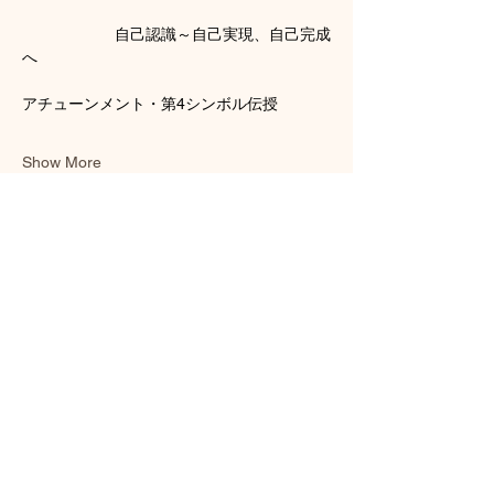
　　　　　　自己認識～自己実現、自己完成
へ
アチューンメント・第4シンボル伝授
Show More
Tickets
Sale ended
Ticket type
臼井レイキ上級（日本語）
More info
Price
HK$5,200.00