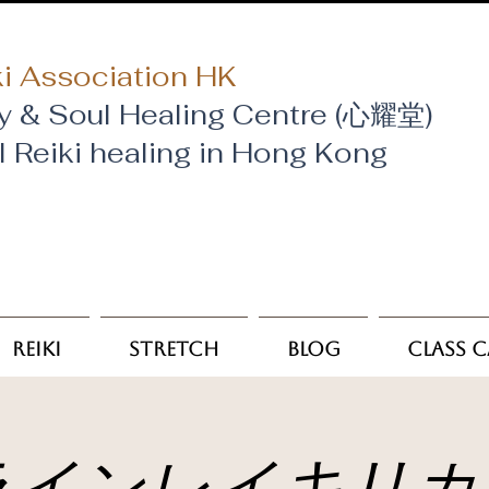
i Association HK
y & Soul Healing Centre (心耀堂)
al Reiki healing in Hong Kong
Reiki
Stretch
Blog
Class 
ラインレイキリカ