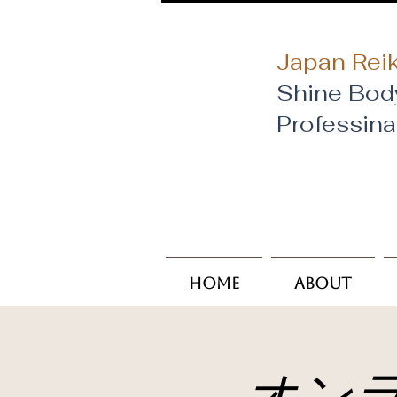
Japan Reik
Shine Bod
​Professin
Home
About
オン