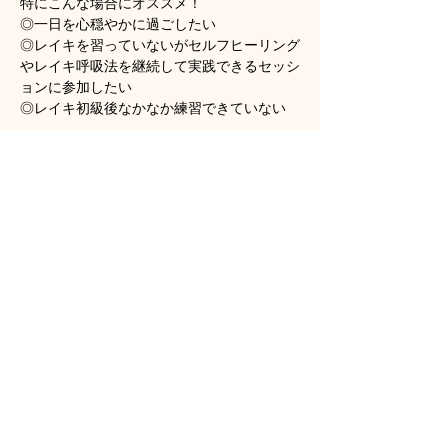
特にこんな場合にオススメ！
◎一日を心穏やかに過ごしたい
◎レイキを習っていないがセルフヒーリング
やレイキ呼吸法を継続して実践できるセッシ
ョンに参加したい
◎レイキ初級後なかなか練習できていない
Show More
Tickets
Sale ended
Ticket type
オンラインレイキリカバリー
More info
Price
HK$160.00