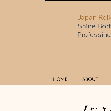
Japan Reik
Shine Bod
​Professin
Home
About
【おさ