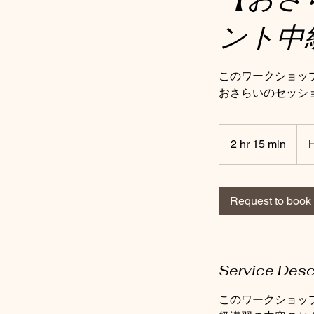
ント中
このワークショッ
おさらいのセッシ
500
Hon
2 hr 15 min
2
Kon
dolla
h
r
1
Request to book
5
m
i
n
Service Desc
このワークショッ