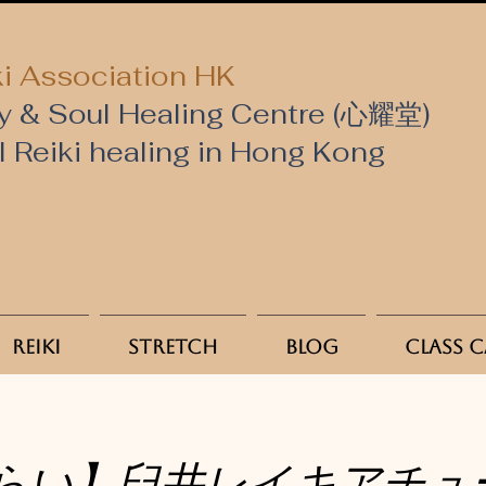
i Association HK
y & Soul Healing Centre (心耀堂)
al Reiki healing in Hong Kong
Reiki
Stretch
Blog
Class 
らい】臼井レイキアチュ