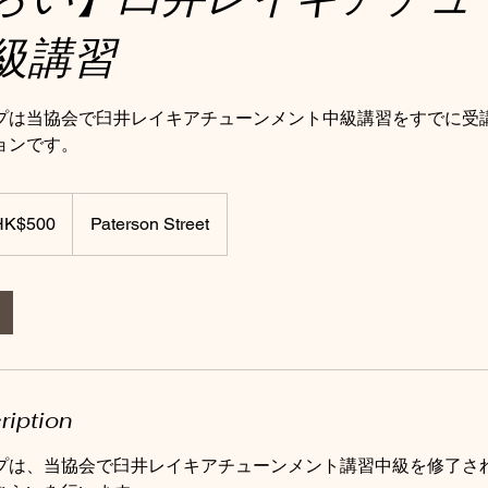
級講習
プは当協会で臼井レイキアチューンメント中級講習をすでに受
ョンです。
g
HK$500
Paterson Street
g
rs
ription
プは、当協会で臼井レイキアチューンメント講習中級を修了さ